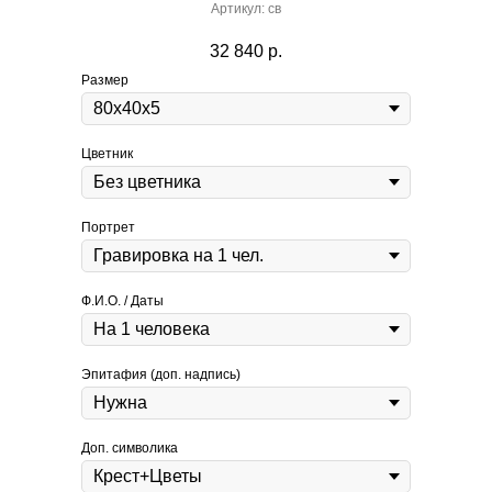
Артикул:
св
32 840
р.
Размер
Цветник
Портрет
Ф.И.О. / Даты
Эпитафия (доп. надпись)
Доп. символика