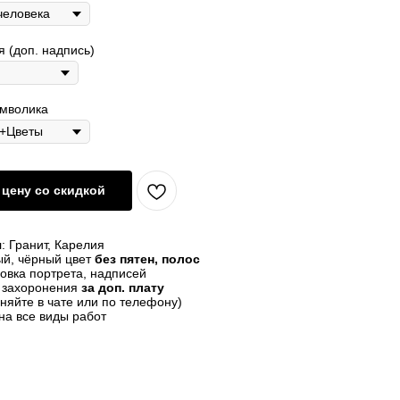
 (доп. надпись)
имволика
цену со скидкой
: Гранит, Карелия
й, чёрный цвет
без пятен, полос
овка портрета, надписей
о захоронения
за доп. плату
чняйте в чате или по телефону)
на все виды работ