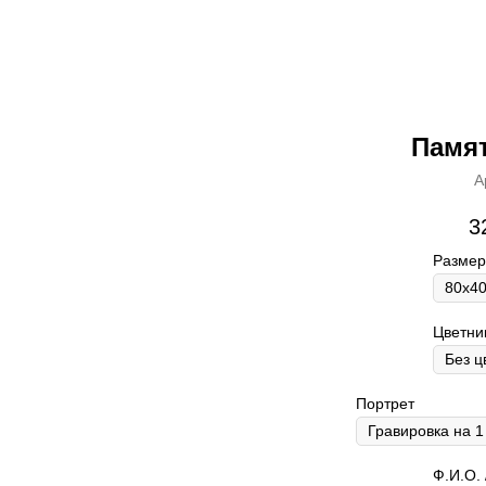
Памят
А
3
Размер
Цветни
Портрет
Ф.И.О. 