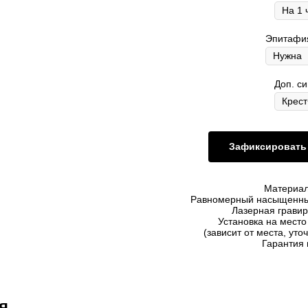
Эпитафия
Доп. с
Зафиксировать 
Материал
Равномерный насыщенны
Лазерная гравир
Установка на мест
(зависит от места, уто
Гарантия 
я