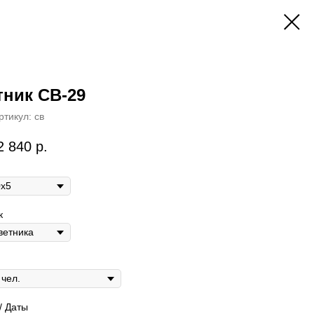
ник СВ-29
ртикул:
св
2 840
р.
к
/ Даты