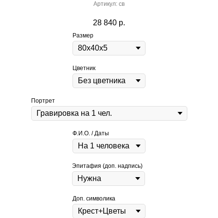
Артикул:
св
28 840
р.
Размер
Цветник
Портрет
Ф.И.О. / Даты
Эпитафия (доп. надпись)
Доп. символика