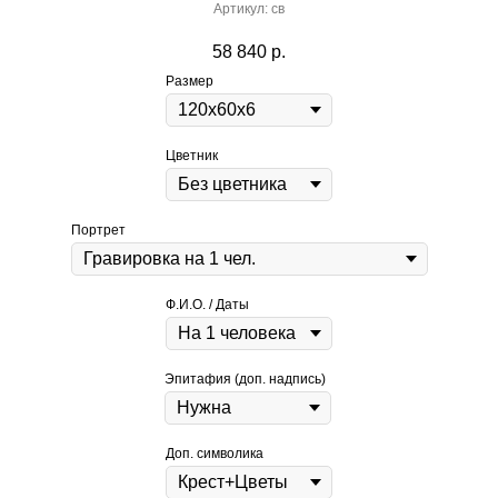
Артикул:
св
58 840
р.
Размер
Цветник
Портрет
Ф.И.О. / Даты
Эпитафия (доп. надпись)
Доп. символика