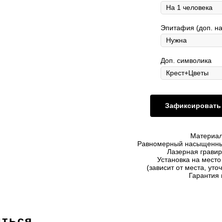
Эпитафия (доп. н
Доп. символика
Зафиксировать 
Материал
Равномерный насыщенны
Лазерная гравир
Установка на мест
(зависит от места, уто
Гарантия 
иться