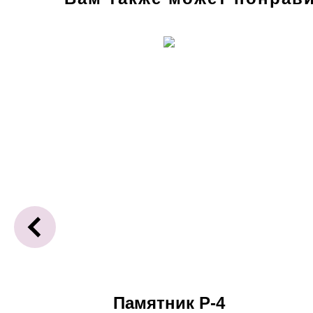
-44
Памятник Р-4