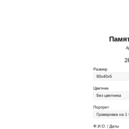
Памят
А
2
Размер
Цветник
Портрет
Ф.И.О. / Даты