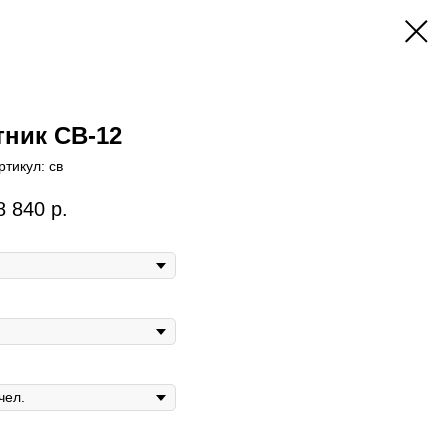
ник СВ-12
ртикул:
св
8 840
р.