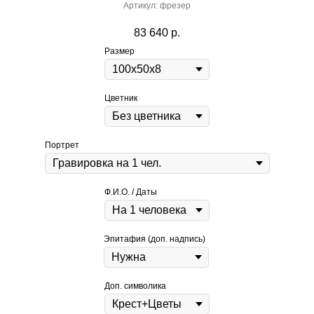
Артикул:
фрезер
83 640
р.
Размер
Цветник
Портрет
Ф.И.О. / Даты
Эпитафия (доп. надпись)
Доп. символика