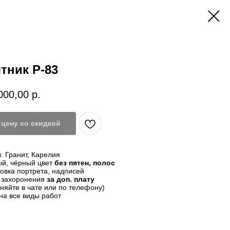
тник Р-83
000,00
р.
цену со скидкой
: Гранит, Карелия
й, чёрный цвет
без пятен, полос
овка портрета, надписей
о захоронения
за доп. плату
чняйте в чате или по телефону)
на все виды работ