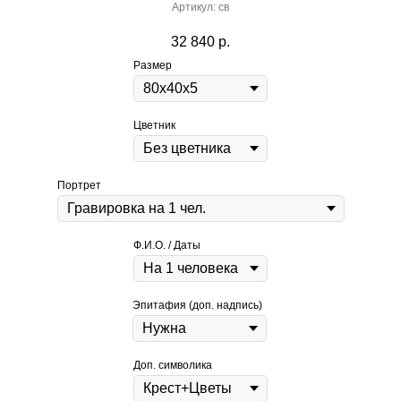
Артикул:
св
32 840
р.
Размер
Цветник
Портрет
Ф.И.О. / Даты
Эпитафия (доп. надпись)
Доп. символика