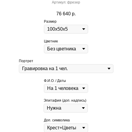
Артикул:
фрезер
76 640
р.
Размер
Цветник
Портрет
Ф.И.О. / Даты
Эпитафия (доп. надпись)
Доп. символика