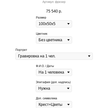
Артикул:
фрезер
75 540
р.
Размер
Цветник
Портрет
Ф.И.О. / Даты
Эпитафия (доп. надпись)
Доп. символика