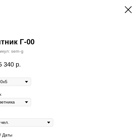
тник Г-00
икул:
sem-g
5 340
р.
к
/ Даты