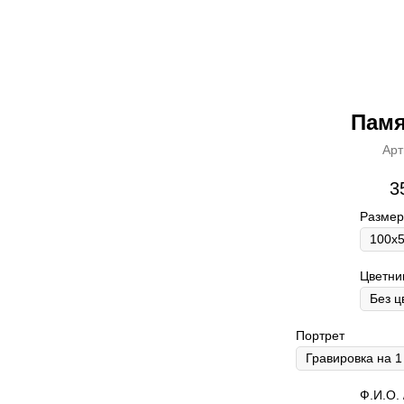
Памя
Арт
3
Размер
Цветни
Портрет
Ф.И.О. 