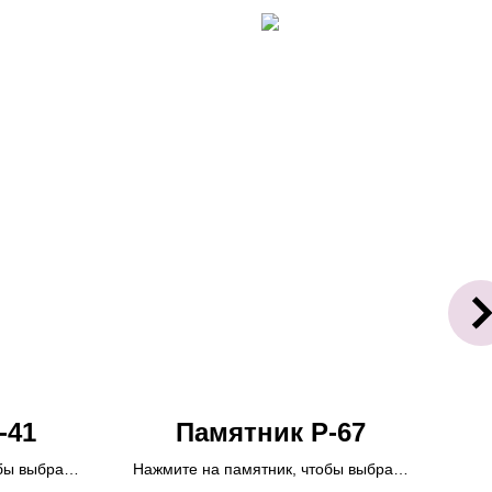
-41
Памятник Р-67
бы выбрать
Нажмите на памятник, чтобы выбрать
Наж
на покупка
размер или опции.
Возможна покупка
разм