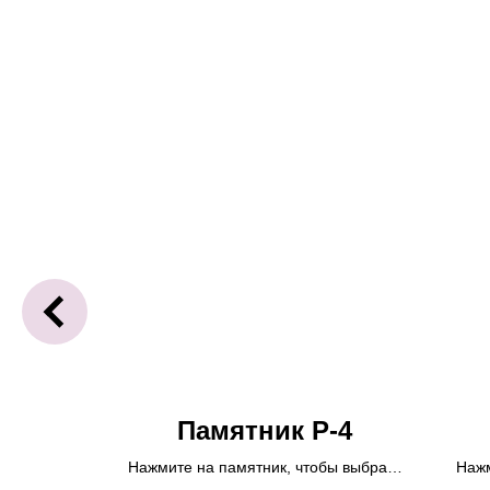
-47
Памятник Р-4
бы выбрать
Нажмите на памятник, чтобы выбрать
Нажм
а покупка
размер или опции.
Возможна покупка
разм