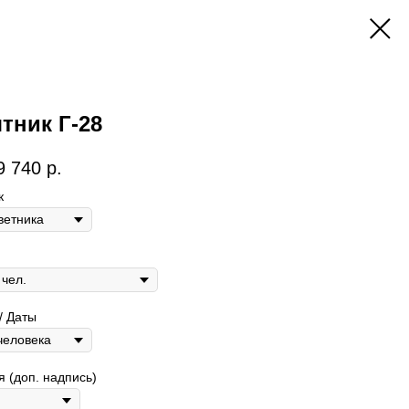
тник Г-28
9 740
р.
к
/ Даты
 (доп. надпись)