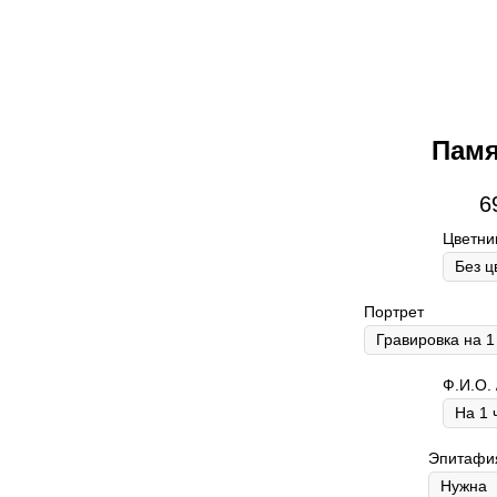
Памя
6
Цветни
Портрет
Ф.И.О. 
Эпитафия