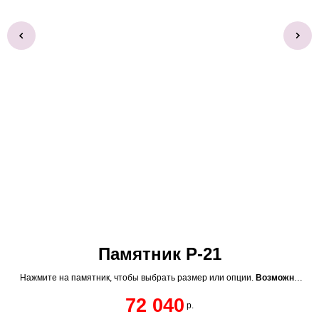
Памятник Р-21
Нажмите на памятник, чтобы выбрать размер или опции.
Возможна
Н
покупка в рассрочку без переплаты.
Хранение на складе бесплатно.
по
72 040
р.