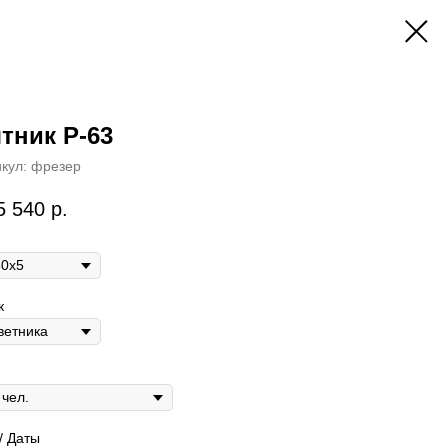
тник Р-63
икул:
фрезер
5 540
р.
к
/ Даты