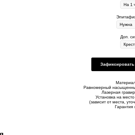
Эпитафия
Доп. с
Зафиксировать 
Материал
Равномерный насыщенны
Лазерная гравир
Установка на мест
(зависит от места, уто
Гарантия 
я