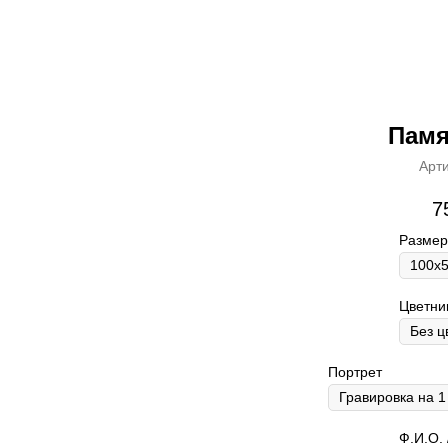
Памя
Арт
7
Размер
Цветни
Портрет
Ф.И.О. 