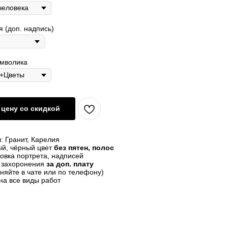
 (доп. надпись)
имволика
цену со скидкой
: Гранит, Карелия
й, чёрный цвет
без пятен, полос
овка портрета, надписей
о захоронения
за доп. плату
чняйте в чате или по телефону)
на все виды работ